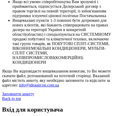
Якщо всі умови співробітництва Вам зрозумілі і
приймаються, підписується Дилерський договір з
правом торгівлі на певній території, із зобов'язанням
підтримки існуючої цінової політики Постачальника
Вищевказані пункти 1-3 повинні бути дотримані для
нових клієнтів, які бажають співпрацювати на правах
дилера на території України в конкретній
області(областях) і спеціалізуються на СИСТЕМНОМУ
продажі побутової та кліматичної техніки, включаючи
такі групи товарів, як ПОБУТОВІ СПЛІТ-СИСТЕМИ,
ВІКОННІ/МОБІЛЬНІ КОНДИЦІОНЕРИ, МУЛЬТИ-
СПЛІТ СИСТЕМИ,
НАПІВПРОМИСЛОВІ(КОМЕРЦІЙНІ)
КОНДИЦІОНЕРИ
Якщо Ви відповідаєте вищевказаним вимогам, то Ви можете
скачати файл, розташований на поточній сторінці. Вказаний
файл містить анкету, яку необхідно заповнити та відіслати за
адресою:
info@ideaaircon.com.ua
Заповнити анкету
Back to top
Вхід для користувача