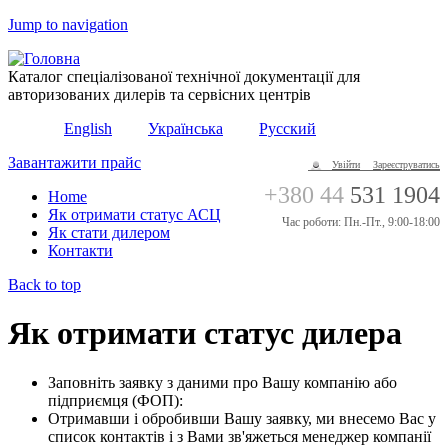
Jump to navigation
Каталог спеціалізованої технічної документації для
авторизованих дилерів та сервісних центрів
English
Українська
Русский
Завантажити прайс
Увійти
Зареєструватись
+380 44
531 1904
Home
Як отримати статус АСЦ
Час роботи: Пн.-Пт., 9:00-18:00
Як стати дилером
Контакти
Back to top
Як отримати статус дилера
Заповніть заявку з даними про Вашу компанію або
підприємця (ФОП):
Отримавши і обробивши Вашу заявку, ми внесемо Вас у
список контактів і з Вами зв'яжеться менеджер компанії