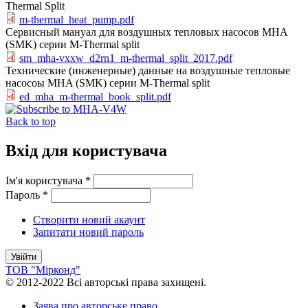
Thermal Split
m-thermal_heat_pump.pdf
Сервисный мануал для воздушных тепловых насосов MHA
(SMK) серии M-Thermal split
sm_mha-vxxw_d2rn1_m-thermal_split_2017.pdf
Технические (инженерные) данные на воздушные тепловые
насосоы MHA (SMK) серии M-Thermal split
ed_mha_m-thermal_book_split.pdf
Back to top
Вхід для користувача
Ім'я користувача
*
Пароль
*
Створити новий акаунт
Запитати новий пароль
ТОВ "Мірконд"
© 2012-2022 Всі авторські права захищені.
Заява про авторське право