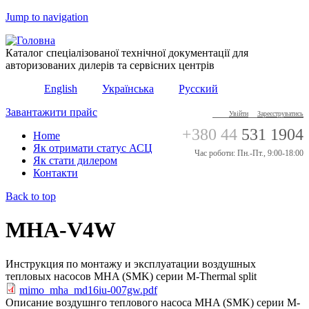
Jump to navigation
Каталог спеціалізованої технічної документації для
авторизованих дилерів та сервісних центрів
English
Українська
Русский
Завантажити прайс
Увійти
Зареєструватись
+380 44
531 1904
Home
Як отримати статус АСЦ
Час роботи: Пн.-Пт., 9:00-18:00
Як стати дилером
Контакти
Back to top
MHA-V4W
Инструкция по монтажу и эксплуатации воздушных
тепловых насосов MHA (SMK) серии M-Thermal split
mimo_mha_md16iu-007gw.pdf
Описание воздушнго теплового насоса MHA (SMK) серии M-