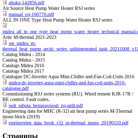
ahukz-142856.pdf
Air Source Heat Pump Water Heater RSJ series
manual_rsj-100770.pdf
ALL IN ONE Type Heat Pump Water Heater RSJ series
midea_all_in_one_type_heat_pump_water_heater_technical_manual.
Artic M-thermal 2021-2023
sm_midea_m-
thermal_heat_pump_arctic_series_splitintegrated_tank_20211008_v1
Catalog Midea - 2014
Catalog Midea - 2015
Catalogs Midea 2016
Catalogs Midea 2017
Catalogue DC-Inverter Aqua Mini-Chiller and-Fan-Coil-Units 2016
midea-dc-inverter-aqua-mini-chiller-and-fan-coil-units-2016-
catalogue.pdf
Commissioning RSJ series systems (RU). Wired remote KJR-17B /
BE control. Fault codes.
pult_rabota_heispravnosti_rsj-split.pdf
Engineering data for MHC (R-32) air heat pump series M-Thermal
mono block (2019)
engineering_data_book_r32_m-thermal_mono_20190110.pdf
Страницы