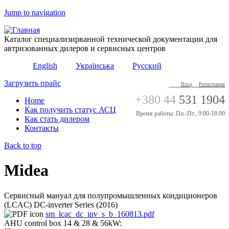
Jump to navigation
Каталог специализирванной технической документации для
автризованных дилеров и сервисных центров
English
Українська
Русский
Загрузить прайс
Вход
Регистрация
+380 44
531 1904
Home
Как получить статус АСЦ
Время работы: Пн.-Пт., 9:00-18:00
Как стать дилером
Контакты
Back to top
Midea
Сервисный мануал для полупромышленных кондиционеров
(LCAC) DC-inverter Series (2016)
sm_lcac_dc_inv_s_b_160813.pdf
AHU control box 14 & 28 & 56kW: