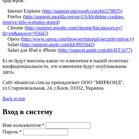
браузеров:
Internet Explorer (
http://support.microsoft.com/kb/278835
)
Firefox (
http://support.mozilla.org/en-US/kb/delete-cookies-
remove-info-websites-stored
)
Chrome (
http://support.google.com/chrome/bin/answer.py?
hl=en&answer=95647
)
Opera (
http://www.opera.com/browser/tutorials/security/privacy
)
Safari (
http://support.apple.com/kb/PH5042
)
Safari для IPad и iPhone (
http://support.apple.com/kb/HT1677
)
Если будут внесены какие-то изменения в нашей политике
конфиденциальности, эти изменения будут опубликованы
здесь.
Сайт ideaaircon.com.ua принадлежит OOO "МИРКОНД",
ул.Старовокзальная, 24, г.Киев, 01032, Украина.
Back to top
Вход в систему
Имя пользователя
*
Пароль
*