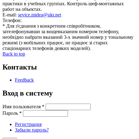
практики в учебных группах. Контроль шеф-монтажных
работ на объектах.
E-mail:
sevice.midea@ukr.net
Телефон:
* Для з'єднання з конкретним співробітником,
зателефонувавши за вищевказаним номером телефону,
необхідно набрати вказаний 3-х значний номер у тональному
режимі (з мобільних працює, не працює зі старих
стаціонарних телефонів деяких моделей).
Back to top
Контакты
Feedback
Вход в систему
Имя пользователя
*
Пароль
*
Регистрация
Забыли пароль?