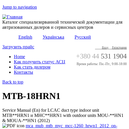
Jump to navigation
Каталог специализирванной технической документации для
автризованных дилеров и сервисных центров
English
Українська
Русский
Загрузить прайс
Вход
Регистрация
+380 44
531 1904
Home
Как получить статус АСЦ
Время работы: Пн.-Пт., 9:00-18:00
Как стать дилером
Контакты
Back to top
MTB-18HRN1
Service Manual (En) for LCAC duct type indoor unit
MTB**HRN1 и MHC**HRN1 with outdoor units MOU-**HN1
& MOUA-**HN1 (2012)
mca_mub_mtb_myc_mcc-1260_hrwn1_2012_on-